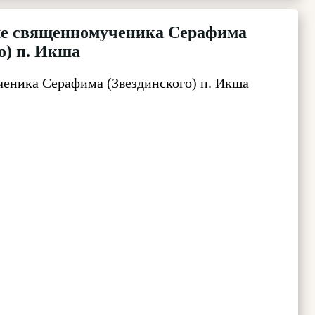
ме священномученика Серафима
о) п. Икша