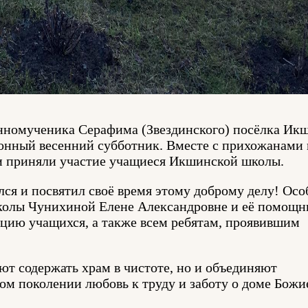
щенномученика Серафима (Звездинского) посёлка Ик
онный весенний субботник. Вместе с прихожанами 
и приняли участие учащиеся Икшинской школы.
лся и посвятил своё время этому доброму делу! Ос
колы Чунихиной Елене Александровне и её помощн
ацию учащихся, а также всем ребятам, проявившим
ют содержать храм в чистоте, но и объединяют
ом поколении любовь к труду и заботу о доме Бож