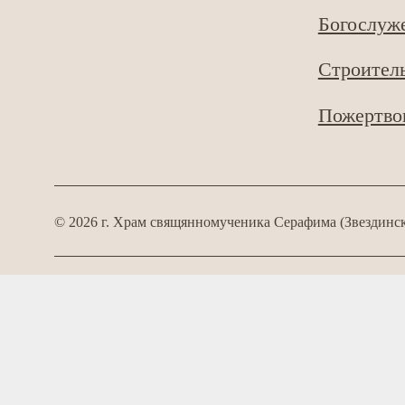
Богослуж
Строитель
Пожертво
©
2026
г. Храм свящянномученика Серафима (Звездинск